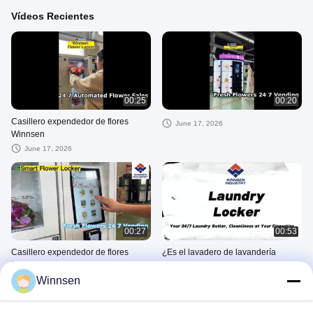
Vídeos Recientes
00:25
00:20
Casillero expendedor de flores
June 17, 2026
Winnsen
June 17, 2026
00:27
00:53
Casillero expendedor de flores
¿Es el lavadero de lavandería
frescas Winnsen con refrigerador y
prueba de robo?
humidificador
Winnsen
June 17, 2026
August 22, 2025
Cell Phone Charging Stations