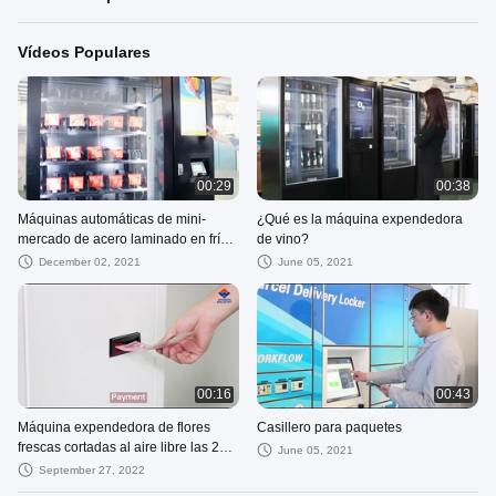
Vídeos Populares
00:29
00:38
Máquinas automáticas de mini-
¿Qué es la máquina expendedora
mercado de acero laminado en frío
de vino?
con monitor táctil
December 02, 2021
June 05, 2021
00:16
00:43
Máquina expendedora de flores
Casillero para paquetes
frescas cortadas al aire libre las 24
June 05, 2021
horas para ramos de floristería
September 27, 2022