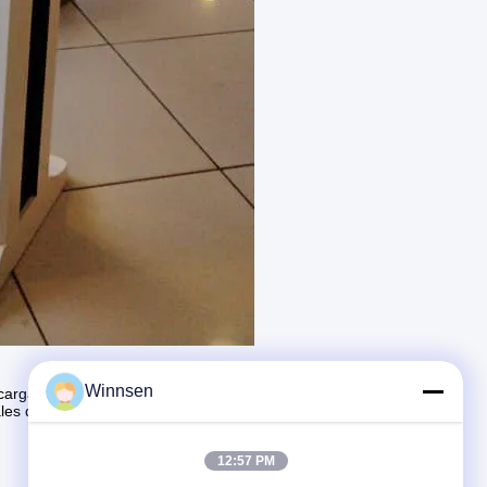
Winnsen
carga de teléfonos en hoteles, centros comerciales
ales que mostraban anuncios contextuales y
12:57 PM