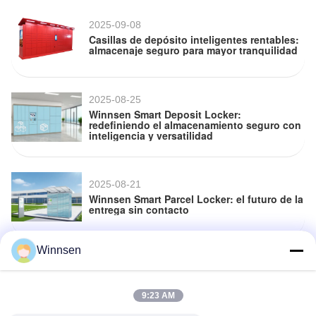
2025-09-08
Casillas de depósito inteligentes rentables:
almacenaje seguro para mayor tranquilidad
2025-08-25
Winnsen Smart Deposit Locker:
redefiniendo el almacenamiento seguro con
inteligencia y versatilidad
2025-08-21
Winnsen Smart Parcel Locker: el futuro de la
entrega sin contacto
Winnsen
2025-08-13
Máquina de venta de flores inteligente
Winnsen: redefiniendo la accesibilidad a las
flores las 24 horas del día, los 7 días de la
9:23 AM
semana