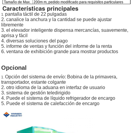
Tamaño de Max.
200m m, pedido modificado para requisitos particulares
Deja un mensaje
Características principales
Merchandise
aceptado para una mercancía más de gran tamaño.
Dimension
pantalla táctil de 22 pulgadas
1.
¡Te llamaremos pronto!
Poder
Sobre 120W la CA
100-240V, 50/60Hz sin Refrigaretor
2. canalice la anchura y la cantidad se puede ajustar
Voltaje de
100-240V, 50/60Hz
libremente
funcionamiento
3. el elevador inteligente dispensa mercancías, suavemente,
aprisa y fácil
Cantidad
5 pcs/20ft, 12 pcs/40ft
4. diversas soluciones del pago
cargada del
5. informe de ventas y función del informe de la renta
envase
6. ventana de exhibición grande para mostrar productos
Dispense el
La bobina de la primavera, transportador, estante
mecanismo
colgante está disponible, anchura del canal y la
Opcional
cantidad se puede ajustar libremente
Protocolo del
MDB
Opción del sistema de envío: Bobina de la primavera,
1.
sistema de pago
transportador, estante colgante
2. otro idioma de la aduana en interfaz de usuario
3. sistema de gestión teledirigido
4. Puede el sistema de líquido refrigerador de encargo
5. Puede el sistema de calefacción de encargo
PRESENTACIóN