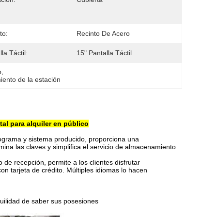
to:
Recinto De Acero
la Táctil:
15" Pantalla Táctil
o
, 
iento de la estación
al para alquiler en público
rograma y sistema producido, proporciona una
ina las claves y simplifica el servicio de almacenamiento
o de recepción, permite a los clientes disfrutar
n tarjeta de crédito. Múltiples idiomas lo hacen
quilidad de saber sus posesiones