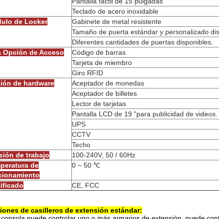
Pantalla táctil de 15 pulgadas
Teclado de acero inoxidable
ulo de Locker
Gabinete de metal resistente
Tamaño de puerta estándar y personalizado di
Diferentes cantidades de puertas disponibles.
a Opción de Acceso
Código de barras
Tarjeta de miembro
Giro RFID
ión de hardware
Aceptador de monedas
Aceptador de billetes
Lector de tarjetas
Pantalla LCD de 19 "para publicidad de videos.
UPS
CCTV
Techo
sión de trabajo
100-240V, 50 / 60Hz
peratura de
0 ~ 50 ℃
cionamiento
tificado
CE, FCC
iones de casilleros de extensión estándar:
consola puede controlar uno o más armarios de extensión, puede cont