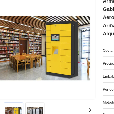
Arma
Gabi
Aero
Arma
Alqu
Cuota 
Precio:
Embala
Períod
Métod