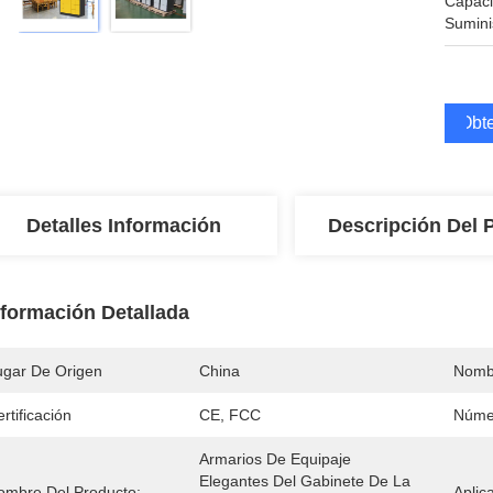
Capac
Sumini
Obte
Detalles Información
Descripción Del 
nformación Detallada
ugar De Origen
China
Nomb
rtificación
CE, FCC
Núme
Armarios De Equipaje 
Elegantes Del Gabinete De La 
ombre Del Producto:
Aplic