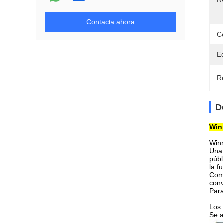
Contacta ahora
Ce
E
Re
D
Winn
Winn
Una 
públ
la f
Como
conv
Para
Los 
Se 