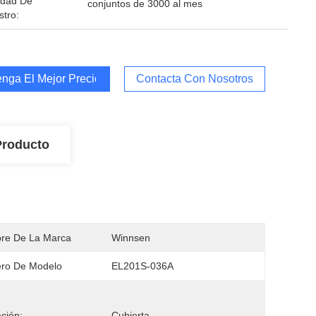
idad De
conjuntos de 3000 al mes
stro:
nga El Mejor Precio
Contacta Con Nosotros
Producto
re De La Marca
Winnsen
ro De Modelo
EL201S-036A
ación:
Cubierta