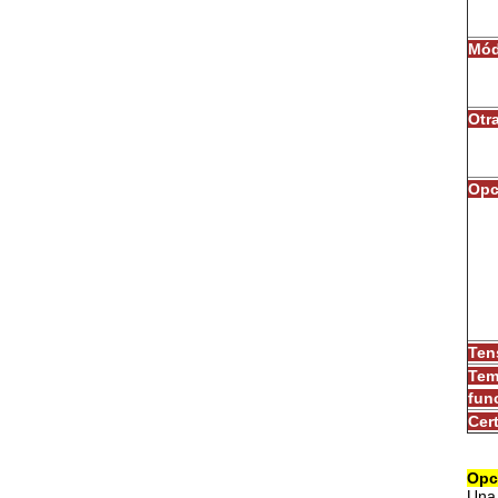
Mód
Otr
Opc
Ten
Tem
fun
Cer
Opc
Una 