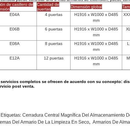
ón de casillero de
Cantidad de
Dimensión global
Tam
ensión
puertas
E04A
4 puertas
H1916 x W1000 x D485
XXX
mm
E06B
6 puertas
H1916 x W1000 x D485
X
mm
E08A
8 puertas
H1916 x W1000 x D485
L
mm
E12A
12 puertas
H1916 x W1000 x D485
M
mm
 servicios completos se ofrecen de acuerdo con su concepto: dis
rvicio post venta.
 Etiquetas:
Cerradura Central Magnífica Del Almacenamiento D
temas Del Armario De La Limpieza En Seco
,
Armarios De Alma