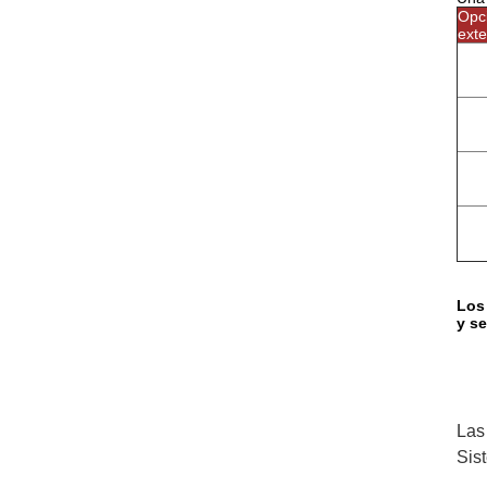
Opci
ext
Los
y se
Las
Sis