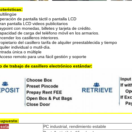
cteristicas:
ultilingüe
peración de pantalla táctil o pantalla LCD
ran pantalla LCD videos publicitarios
aypoint con monedas, billetes y tarjeta de crédito.
apacidad de carga del teléfono móvil en los armarios.
ncender los casilleros interiores.
ropietario del casillero tarifa de alquiler preestablecida y tiempo
lquiler individual o mutil-día.
ntrada única o múltiple
Acceso remoto para una fácil gestión y soporte
o de trabajo de casillero electrónico estándar:
supuesto:
sola
PC industrial, rendimiento estable