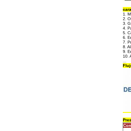
cara
1. M
2. O
3. G
4. P
5. C
6. E
7. P
8. A
9. E
10. 
...
Fluj
Pre
Con