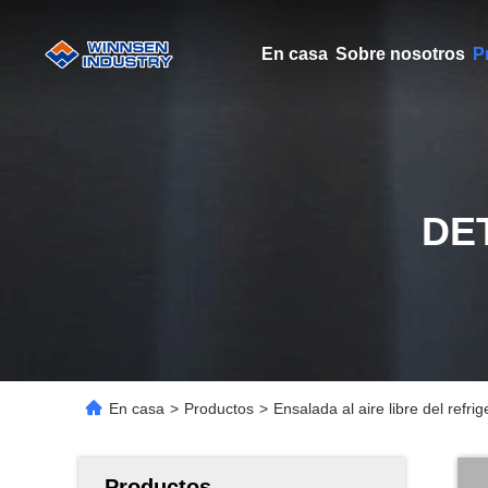
En casa
Sobre nosotros
P
DE
En casa
>
Productos
>
Ensalada al aire libre del refr
Productos