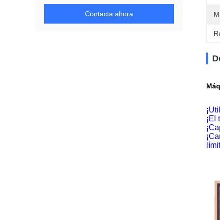
Contacta ahora
Ma
Re
D
Máqu
¡Ut
¡El
¡Ca
¡Ca
lími