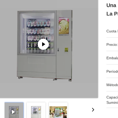
Una 
La P
Cuota 
Precio:
Embala
Períod
Métod
Capac
Sumini