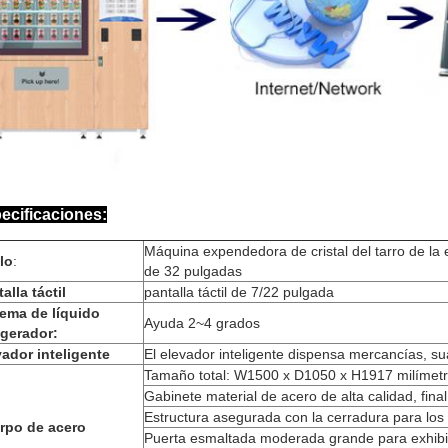
ecificaciones:
Máquina expendedora de cristal del tarro de la en
lo
:
de 32 pulgadas
alla táctil
pantalla táctil de 7/22 pulgada
tema de líquido
Ayuda 2~4 grados
igerador:
vador inteligente
El elevador inteligente dispensa mercancías, su
Tamaño total: W1500 x D1050 x H1917 milímet
Gabinete material de acero de alta calidad, fina
Estructura asegurada con la cerradura para lo
rpo de acero
Puerta esmaltada moderada grande para exhib