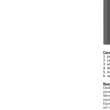
Cara
1. p
2. c
3. e
4. d
5. i
6. v
Nues
Dedi
para
Winn
equi
Equi
así 