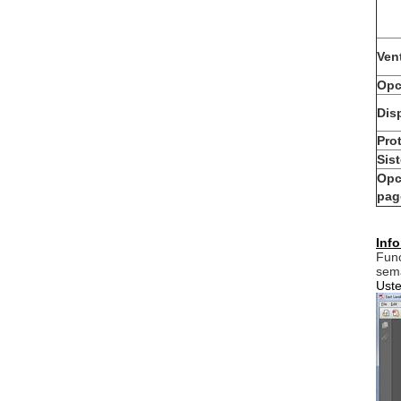
Ven
Opc
Dis
Pro
Sis
Opc
pag
Info
Func
sem
Uste