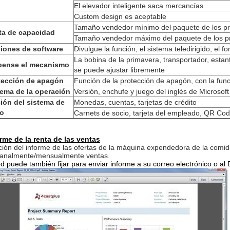
El elevador inteligente saca mercancías
Custom design es aceptable
Tamaño vendedor mínimo del paquete de los pr
ta de capacidad
Tamaño vendedor máximo del paquete de los pr
iones de software
Divulgue la función, el sistema teledirigido, el 
La bobina de la primavera, transportador, estant
pense el mecanismo
se puede ajustar libremente
tección de apagón
Función de la protección de apagón, con la fu
tema de la operación
Versión, enchufe y juego del inglés de Microso
ión del sistema de
Monedas, cuentas, tarjetas de crédito
o
Carnets de socio, tarjeta del empleado, QR Cod
rme de la renta de las ventas
ión del informe de las ofertas de la máquina expendedora de la comid
analmente/mensualmente ventas.
d puede también fijar para enviar informe a su correo electrónico o a