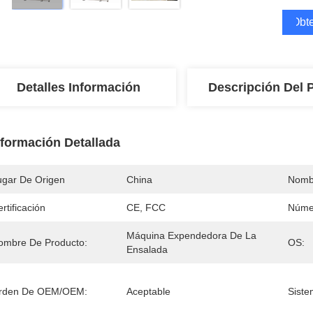
Obte
Detalles Información
Descripción Del 
nformación Detallada
ugar De Origen
China
Nomb
rtificación
CE, FCC
Núme
Máquina Expendedora De La 
ombre De Producto:
OS:
Ensalada
rden De OEM/OEM:
Aceptable
Siste