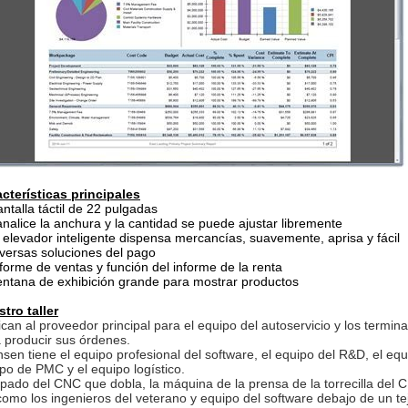
cterísticas principales
antalla táctil de 22 pulgadas
analice la anchura y la cantidad se puede ajustar libremente
l elevador inteligente dispensa mercancías, suavemente, aprisa y fácil
iversas soluciones del pago
nforme de ventas y función del informe de la renta
entana de exhibición grande para mostrar productos
tro taller
can al proveedor principal para el equipo del autoservicio y los termin
 producir sus órdenes.
sen tiene el equipo profesional del software, el equipo del R&D, el equi
po de PMC y el equipo logístico.
pado del CNC que dobla, la máquina de la prensa de la torrecilla del CNC
como los ingenieros del veterano y equipo del software debajo de un t