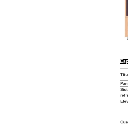
Esp
Títu
Pant
Sis
refr
Ele
Cue