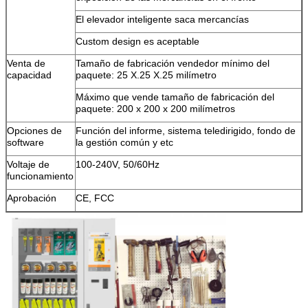
El elevador inteligente saca mercancías
Deja un mensaje
Custom design es aceptable
¡Te llamaremos pronto!
Venta de
Tamaño de fabricación vendedor mínimo del
capacidad
paquete: 25 X.25 X.25 milímetro
Máximo que vende tamaño de fabricación del
paquete: 200 x 200 x 200 milímetros
Opciones de
Función del informe, sistema teledirigido, fondo de
software
la gestión común y etc
Voltaje de
100-240V, 50/60Hz
funcionamiento
Aprobación
CE, FCC
PRESENTACIóN