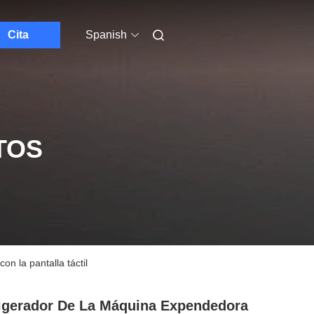
Cita
Spanish
TOS
n la pantalla táctil
igerador De La Máquina Expendedora