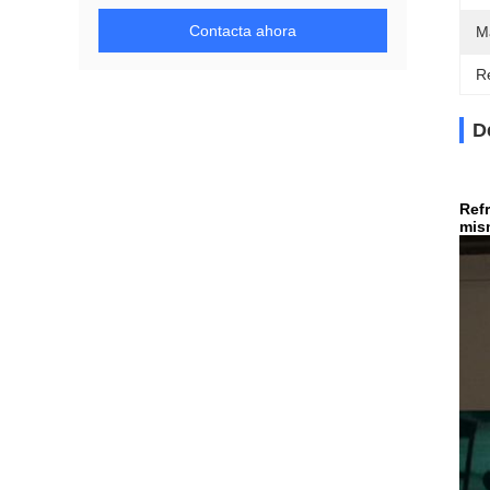
Contacta ahora
Ma
Re
D
Ref
mism