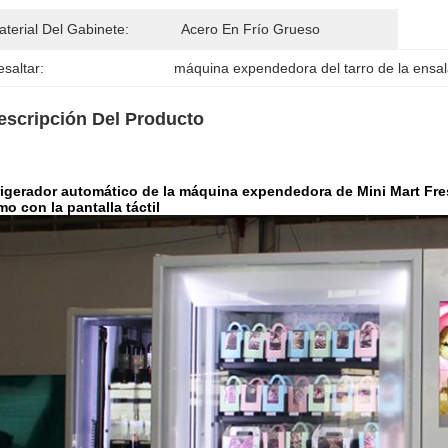
terial Del Gabinete:
Acero En Frío Grueso
saltar:
máquina expendedora del tarro de la ensa
escripción Del Producto
rigerador automático de la máquina expendedora de Mini Mart Fres
o con la pantalla táctil