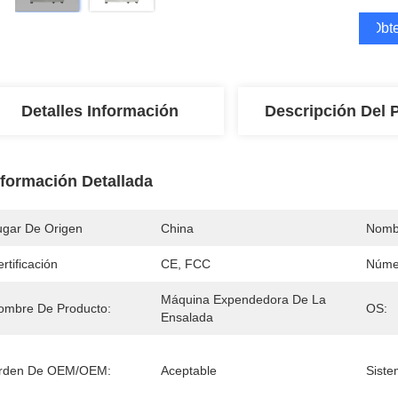
Obte
Detalles Información
Descripción Del 
nformación Detallada
ugar De Origen
China
Nomb
rtificación
CE, FCC
Núme
Máquina Expendedora De La 
ombre De Producto:
OS:
Ensalada
rden De OEM/OEM:
Aceptable
Siste