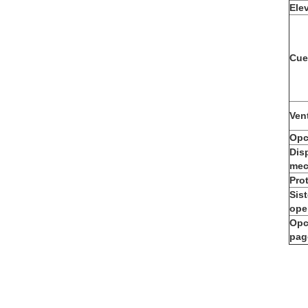
Ele
Cue
Ven
Opc
Dis
mec
Pro
Sis
ope
Opc
pag