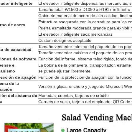
vador inteligente
El elevador inteligente dispensa las mercancías, 
Tamaño total: W1500 x D1050 x H1917 milímetro
Gabinete material de acero de alta calidad, final 
Estructura asegurada con la cerradura para los 
rpo de acero
Puerta esmaltada moderada grande para exhibir 
El elevador inteligente saca mercancías
Custom design es aceptable
Tamaño vendedor mínimo del paquete de los produ
ta de capacidad
Tamaño vendedor máximo del paquete de los prod
iones de software
Función del informe, sistema teledirigido, fondo d
pense el
La bobina de la primavera, transportador, estante 
anismo
se puede ajustar libremente
tección de apagón
Función de la protección de apagón, con la funci
tema de la
Versión inglesa, enchufe y juego de Microsoft Wi
ración
ión del sistema de
Monedas, cuentas, tarjetas de crédito
o
Carnets de socio, tarjeta del empleado, QR Code y