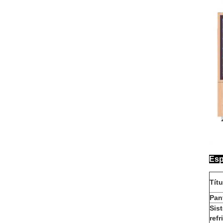
Esp
Títu
Pant
Sis
refr