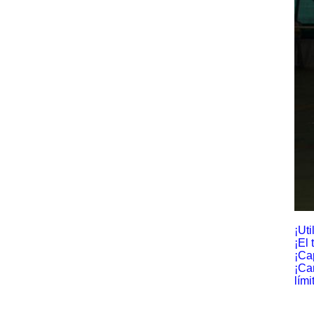
¡Ut
¡El
¡Ca
¡Ca
lími