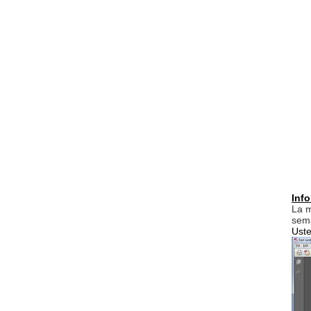
Info
La m
sem
Uste