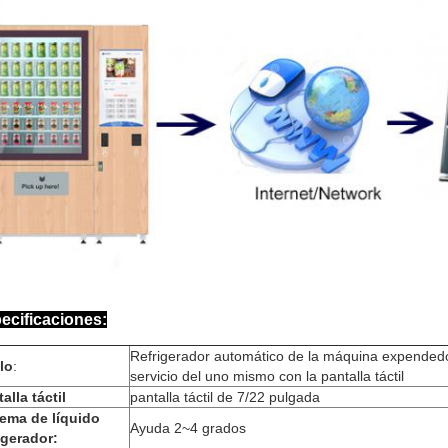
ecificaciones:
Refrigerador automático de la máquina expendedo
lo
:
servicio del uno mismo con la pantalla táctil
alla táctil
pantalla táctil de 7/22 pulgada
tema de líquido
Ayuda 2~4 grados
igerador: