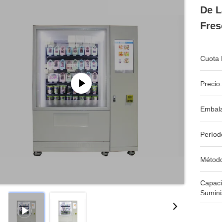
De L
Fres
Cuota 
Precio:
Embala
Períod
Métod
Capac
Sumini