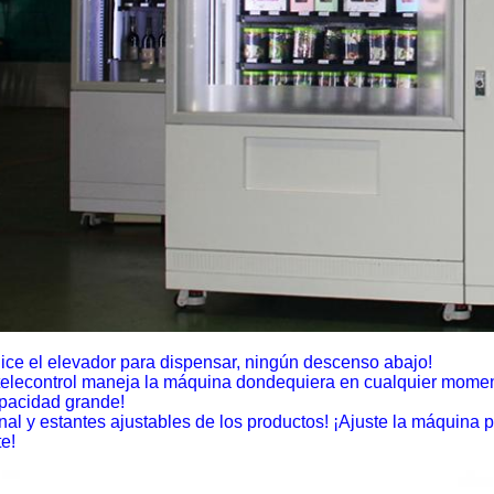
ilice el elevador para dispensar, ningún descenso abajo!
 telecontrol maneja la máquina dondequiera en cualquier momen
pacidad grande!
nal y estantes ajustables de los productos! ¡Ajuste la máquina
te!