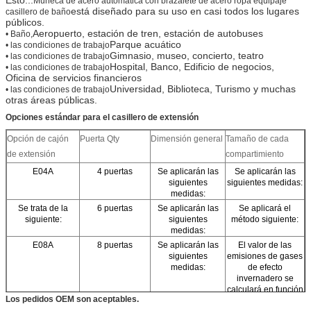
Muñeca de acero automática con brazalete de acero ropa equipaje
está diseñado para su uso en casi todos los lugares
casillero de baño
públicos.
Aeropuerto, estación de tren, estación de autobuses
• Baño,
Parque acuático
• las condiciones de trabajo
Gimnasio, museo, concierto, teatro
• las condiciones de trabajo
PRESENTACIóN
Hospital, Banco, Edificio de negocios,
• las condiciones de trabajo
Oficina de servicios financieros
Universidad, Biblioteca, Turismo y muchas
• las condiciones de trabajo
otras áreas públicas.
Opciones estándar para el casillero de extensión
Opción de cajón
Puerta Qty
Dimensión general
Tamaño de cada
de extensión
compartimiento
E04A
4 puertas
Se aplicarán las
Se aplicarán las
siguientes
siguientes medidas:
medidas:
Se trata de la
6 puertas
Se aplicarán las
Se aplicará el
siguiente:
siguientes
método siguiente:
medidas:
E08A
8 puertas
Se aplicarán las
El valor de las
siguientes
emisiones de gases
medidas:
de efecto
invernadero se
calculará en función
Los pedidos OEM son aceptables.
de las emisiones de