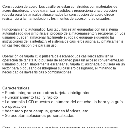
Construcción de acero: Los casilleros están construidos con materiales de
acero duraderos, lo que garantiza la solidez y proporciona una protección
robusta para los artículos almacenados.La construcción de acero ofrece
resistencia a la manipulación y los intentos de acceso no autorizados.
Funcionamiento automático: Las taquillas están equipadas con un sistema
automatizado que simplifica el proceso de almacenamiento y recuperación.Los
usuarios pueden almacenar fácilmente su ropa o equipaje siguiendo las
instrucciones de la interfaz, y el sistema de casilleros asigna automáticamente
Deja un mensaje
un casillero disponible para su uso.
¡Te llamaremos pronto!
Operación de tarjeta IC o pulsera de escaneo: Los casilleros admiten la
operación de tarjeta IC o pulsera de escaneo para un acceso conveniente.Los
usuarios pueden simplemente escanear su tarjeta IC asignada o pulsera en un
lector para bloquear o desbloquear su casillero designado, eliminando la
necesidad de llaves físicas o combinaciones.
Características:
• Puede integrarse con otras tarjetas inteligentes
• Funcionamiento fácil y rápido
• La pantalla LCD muestra el número del estuche, la hora y la guía
de operación
• Adecuado para campus, grandes fábricas, etc.
• Se aceptan soluciones personalizadas
Esto...