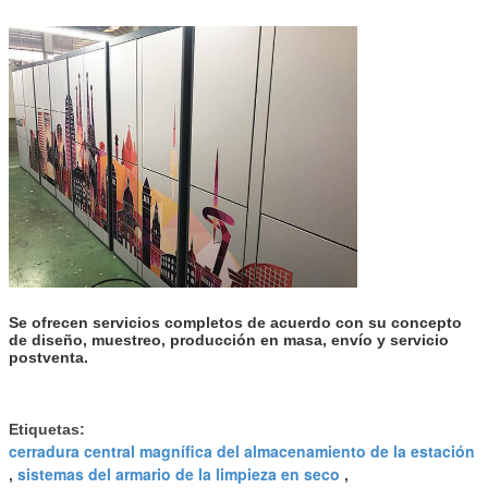
gases de efecto
invernadero.
E12A
12 puertas
Se aplicarán las
M: H297 x W432 x
siguientes
D485 mm
medidas:
Se ofrecen servicios completos de acuerdo con su concepto
de diseño, muestreo, producción en masa, envío y servicio
postventa.
Etiquetas:
cerradura central magnífica del almacenamiento de la estación
sistemas del armario de la limpieza en seco
,
,