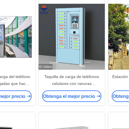
El video
arga del teléfono
Taquilla de carga de teléfonos
Estación
lgadas que hacen
celulares con ranuras
 soporte del piso
individuales de construcción de
mejor precio
Obtenga el mejor precio
Obtenga
ción de Digitaces
acero con lector de tarjetas de
crédito