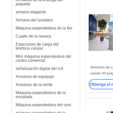
paquete
armario elegante
Armario del lavadero
Máquina expendedora de la flor
Cuarto de la nevera
Estaciones de carga del
teléfono celular
Mini máquina expendedora del
centro comercial
Armarios de c
señalización digital del lcd
celular 43 pu
Armarios de equipaje
publicidad del
Obtenga el 
Armarios de la venta
de la señaliza
Máquina expendedora de la
ensalada
Máquina expendedora del vino
máquina expendedora de la