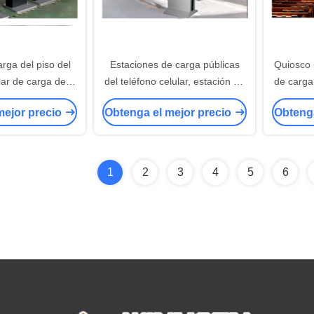
rga del piso del
Estaciones de carga públicas
Quiosco 
lar de carga del
del teléfono celular, estación de
de carga 
erecho de las
carga por USB para los
la red co
mejor precio
Obtenga el mejor precio
Obtenga
on teledirigido
dispositivos múltiples
1
2
3
4
5
6