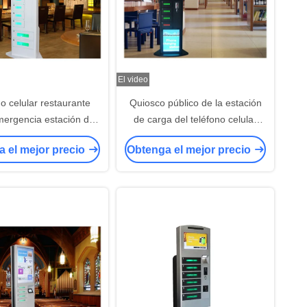
El video
o celular restaurante
Quiosco público de la estación
mergencia estación de
de carga del teléfono celular
 alta precisión con la
con la alta resolución 1280 del ×
 el mejor precio
Obtenga el mejor precio
ña del código de barras
1024
 la huella digital