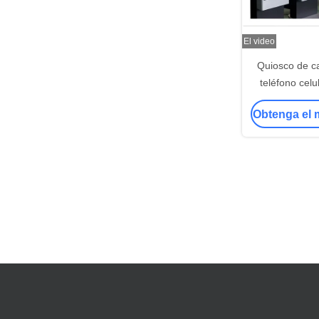
El video
Quiosco de ca
teléfono celu
teléfono d
Obtenga el 
estaciones c