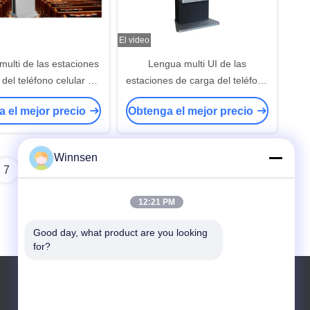
El video
multi de las estaciones
Lengua multi UI de las
del teléfono celular de
estaciones de carga del teléfono
n la pantalla grande de
celular del restaurante con las
 el mejor precio
Obtenga el mejor precio
la publicidad
cerraduras electrónicas seguras
Winnsen
7
8
12:21 PM
Good day, what product are you looking 
for?