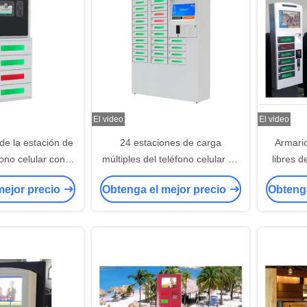
El video
El video
de la estación de
24 estaciones de carga
Armari
fono celular con 4
múltiples del teléfono celular de
libres d
ctrónicos de la
las puertas, quiosco de carga
celul
mejor precio
Obtenga el mejor precio
Obtenga
la táctil
del teléfono móvil para el
anuncio d
iPhone 6/5/iPad