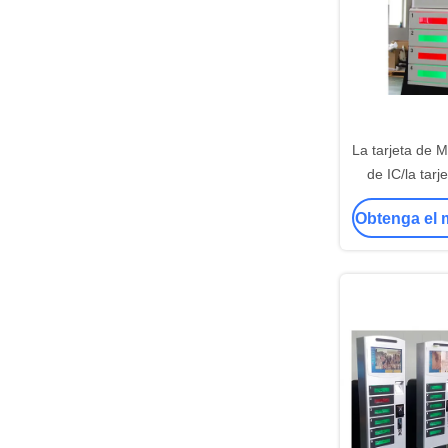
La tarjeta de M
de IC/la tar
aceptaron la 
Obtenga el 
del teléfono
pantalla táct