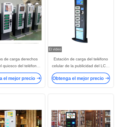
El video
os de carga derechos
Estación de carga del teléfono
el quiosco del teléfono
celular de la publicidad del LCD,
ar con la función del
estaciones de carga para el
 el mejor precio
Obtenga el mejor precio
e la red de Wifi de los
teléfono de la electrónica
apuroses