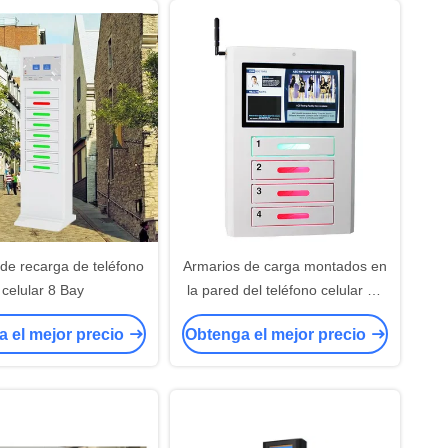
 de recarga de teléfono
Armarios de carga montados en
celular 8 Bay
la pared del teléfono celular de
la carga rápida que hacen
 el mejor precio
Obtenga el mejor precio
publicidad de la pantalla táctil