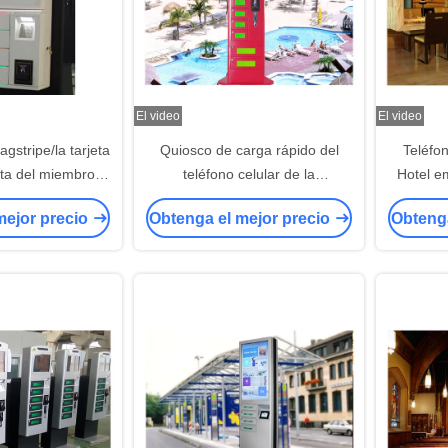
El video
El video
agstripe/la tarjeta
Quiosco de carga rápido del
Teléfon
jeta del miembro
teléfono celular de la
Hotel e
estación de carga
información de publicidad para
carga de
mejor precio
Obtenga el mejor precio
Obtenga
 celular con la
los centros turísticos/la
contrase
il de 19 pulgadas
atracción turística/los puntos
de
escénicos