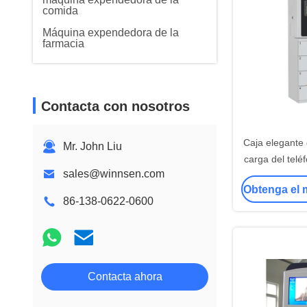
comida
Máquina expendedora de la
farmacia
Contacta con nosotros
Caja elegante 
Mr. John Liu
carga del telé
sales@winnsen.com
armarios ele
Obtenga el 
pantal
86-138-0622-0600
Contacta ahora