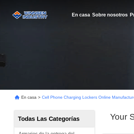
En casa
Sobre nosotros
P
En casa
>
Cell Phone Charging Lockers Online Manufactur
Your 
Todas Las Categorías
Armarios de la entrega del