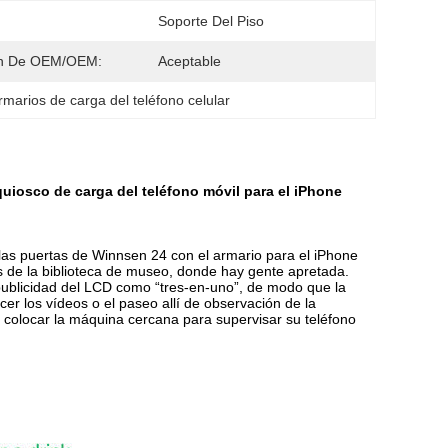
Soporte Del Piso
n De OEM/OEM:
Aceptable
rmarios de carga del teléfono celular
 quiosco de carga del teléfono móvil para el iPhone
 las
puertas
de
Winnsen 24
con el armario para el iPhone
 de la biblioteca de museo, donde hay gente apretada.
ublicidad del LCD como “tres-en-uno”, de modo que la
er los vídeos o el paseo allí de observación de
la
n colocar la máquina cercana para supervisar su teléfono