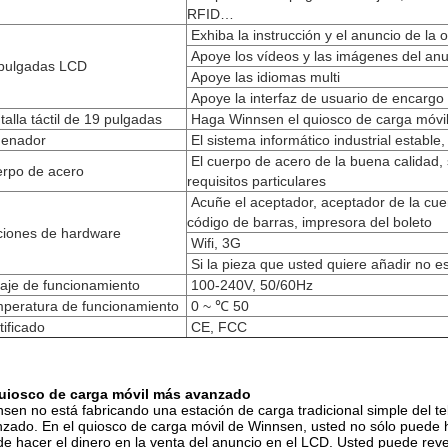
RFID…
Exhiba la instrucción y el anuncio de la 
Apoye los vídeos y las imágenes del an
pulgadas LCD
Apoye las idiomas multi
Apoye la interfaz de usuario de encargo
talla táctil de 19 pulgadas
Haga Winnsen el quiosco de carga móvil 
enador
El sistema informático industrial establ
El cuerpo de acero de la buena calidad, 
rpo de acero
requisitos particulares
Acuñe el aceptador, aceptador de la cuent
código de barras, impresora del boleto
iones de hardware
Wifi, 3G
Si la pieza que usted quiere añadir no e
taje de funcionamiento
100-240V, 50/60Hz
peratura de funcionamiento
0 ~ ℃ 50
tificado
CE, FCC
quiosco de carga móvil más avanzado
sen no está fabricando una estación de carga tradicional simple del te
zado. En el quiosco de carga móvil de Winnsen, usted no sólo puede ha
e hacer el dinero en la venta del anuncio en el LCD. Usted puede reve