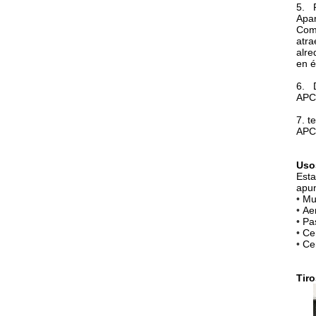
5.
Apar
Comp
atra
alre
en é
6.
APC-
7. t
APC-
Uso
Esta
apun
•
Mus
•
Ae
•
Pas
•
Cen
•
Ce
Tiro