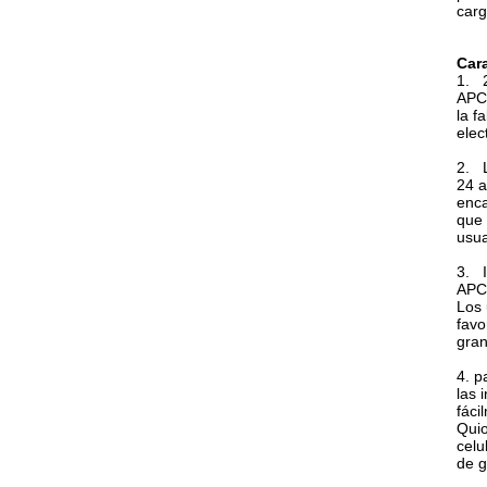
carg
Cara
1.
APC-
la f
elec
2.
24 a
enca
que 
usua
3.
APC-
Los 
favo
gran
4. p
las 
fáci
Quio
celu
de g