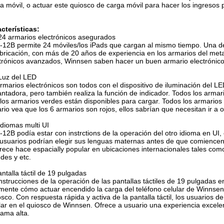
a móvil, o actuar este quiosco de carga móvil para hacer los ingresos 
cterísticas:
24 armarios electrónicos asegurados
12B permite 24 móviles/los iPads que cargan al mismo tiempo. Una de
abricación, con más de 20 años de experiencia en los armarios del met
trónicos avanzados, Winnsen saben hacer un buen armario electrónico a
Luz del LED
rmarios electrónicos son todos con el dispositivo de iluminación del 
ntadora, pero también realiza la función de indicador. Todos los armar
los armarios verdes están disponibles para cargar. Todos los armarios 
rio vea que los 6 armarios son rojos, ellos sabrían que necesitan ir a 
Idiomas multi UI
12B podía estar con instrctions de la operación del otro idioma en UI, 
usuarios podrían elegir sus lenguas maternas antes de que comiencen a
rece hace espacially popular en ubicaciones internacionales tales com
des y etc.
antalla táctil de 19 pulgadas
instrucciones de la operación de las pantallas táctiles de 19 pulgadas
lmente cómo actuar encendido la carga del teléfono celular de Winnsen
sco. Con respuesta rápida y activa de la pantalla táctil, los usuarios d
lar en el quiosco de Winnsen. Ofrece a usuario una experiencia excele
ama alta.