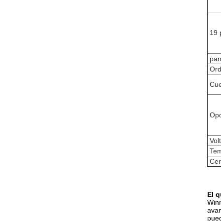
19 
pan
Ord
Cue
Opc
Vol
Tem
Cer
El 
Winn
avan
pued