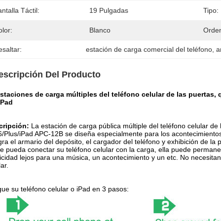
ntalla Táctil:
19 Pulgadas
Tipo:
lor:
Blanco
Orde
saltar:
estación de carga comercial del teléfono
, 
a
escripción Del Producto
staciones de carga múltiples del teléfono celular de las puertas,
iPad
cripción:
La estación
de
carga pública
múltiple del teléfono celular de
6/Plus/iPad APC-12B se diseña especialmente para los acontecimientos
gra el armario del depósito, el cargador del teléfono y exhibición de
la
p
e pueda conectar su teléfono celular con la carga, ella puede permanec
icidad lejos para una música, un acontecimiento y un etc. No necesita
lar.
ue su teléfono celular o iPad en 3 pasos: