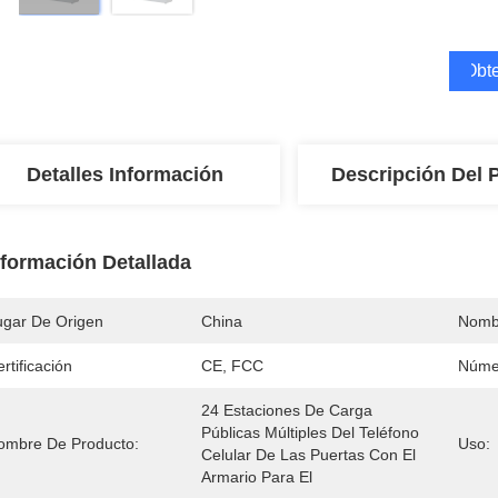
Obte
Detalles Información
Descripción Del 
nformación Detallada
ugar De Origen
China
Nomb
rtificación
CE, FCC
Núme
24 Estaciones De Carga 
Públicas Múltiples Del Teléfono 
ombre De Producto:
Uso:
Celular De Las Puertas Con El 
Armario Para El