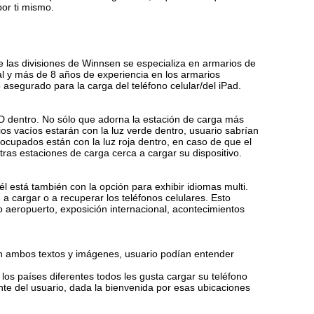
por ti mismo.
 las divisiones de Winnsen se especializa en armarios de
al y más de 8 años de experiencia en los armarios
segurado para la carga del teléfono celular/del iPad.
LED dentro. No sólo que adorna la estación de carga más
ios vacíos estarán con la luz verde dentro, usuario sabrían
ocupados están con la luz roja dentro, en caso de que el
otras estaciones de carga cerca a cargar su dispositivo.
él está también con la opción para exhibir idiomas multi.
 cargar o a recuperar los teléfonos celulares. Esto
o aeropuerto, exposición internacional, acontecimientos
 en ambos textos y imágenes, usuario podían entender
e los países diferentes todos les gusta cargar su teléfono
nte del usuario, dada la bienvenida por esas ubicaciones