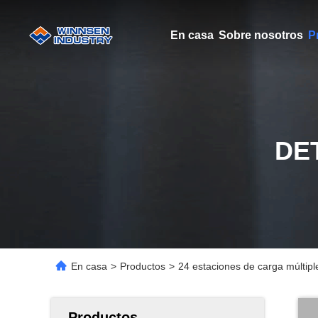
En casa
Sobre nosotros
P
DE
En casa
>
Productos
>
24 estaciones de carga múltiple
Productos