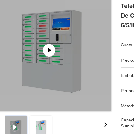
Telé
De C
6/5/
Cuota 
Precio:
Embala
Períod
Métod
Capac
Sumini