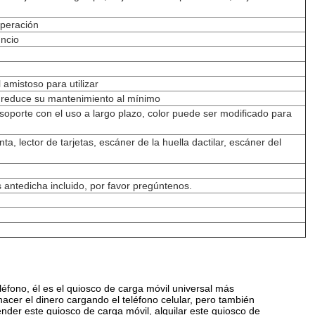
operación
uncio
amistoso para utilizar
e, reduce su mantenimiento al mínimo
soporte con el uso a largo plazo, color puede ser modificado para
a, lector de tarjetas, escáner de la huella dactilar, escáner del
s antedicha incluido, por favor pregúntenos.
léfono, él es el quiosco de carga móvil universal más
cer el dinero cargando el teléfono celular, pero también
nder este quiosco de carga móvil, alquilar este quiosco de