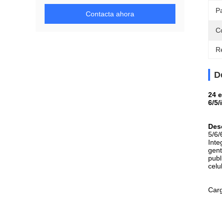
Pa
Contacta ahora
Co
Re
D
24 e
6/5/
Des
5/6/
Inte
gent
publ
celu
Carg