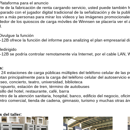
Plataforma para el anuncio
te de la fabricación de renta cargando servicio, usted puede también
arado con el jugador digital tradicional de la señalización y de la pu
en a más personas para mirar los vídeos y las imágenes promocionales
dedor de los quioscos de carga móviles de Winnsen se placería ver el a
l.
Divulgue la función
12B ofrece la función del informe para analizing el plan empresarial dia
eledirigido
12B se podría controlar remotamente vía Internet, por el cable LAN, W
s:
24 estaciones de carga públicas múltiples del teléfono celular de las 
tan principalmente para la carga del teléfono celular del autoservicio
eo, concierto, teatro, universidad, biblioteca
ropuerto, estación de tren, término de autobuses
illo del hotel, restaurante, café, barra
tro de la atención sanitaria, hospital, banco, edificio del negocio, ofici
ntro comercial, tienda de cadena, gimnasio, turismo y muchas otras ár
s del taller: