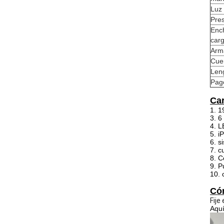
Luz
Pre
Ench
car
Arm
Cue
Len
Pag
Car
1. 1
3. 6
4. L
5. i
6. 
7. c
8. C
9. P
10. 
Cóm
Fije
Aquí