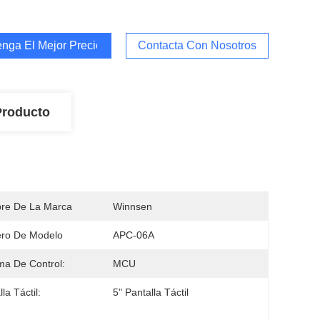
nga El Mejor Precio
Contacta Con Nosotros
Producto
re De La Marca
Winnsen
ro De Modelo
APC-06A
ma De Control:
MCU
la Táctil:
5" Pantalla Táctil