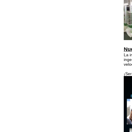
Nu
La i
inge
velo
¡Ser