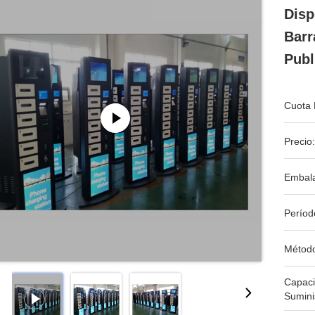
Disp
Barr
Publ
Cuota 
Precio:
Embala
Períod
Métod
Capac
Sumini