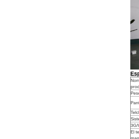
Esp
Nom
pro
Pes
Pant
Tel
Sist
3G/
El t
man