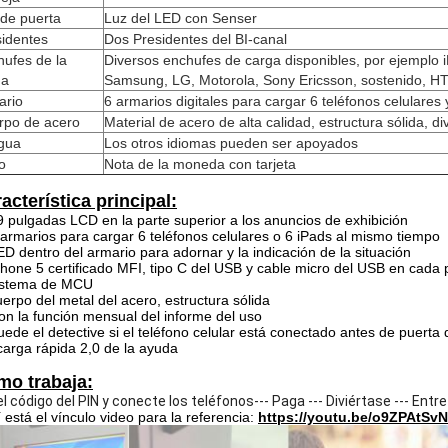
 de puerta
Luz del LED con Senser
sidentes
Dos Presidentes del BI-canal
ufes de la
Diversos enchufes de carga disponibles, por ejemplo 
ga
Samsung, LG, Motorola, Sony Ericsson, sostenido, H
ario
6 armarios digitales para cargar 6 teléfonos celulares
rpo de acero
Material de acero de alta calidad, estructura sólida, d
gua
Los otros idiomas pueden ser apoyados
o
Nota de la moneda con tarjeta
acterística principal:
9 pulgadas LCD en la parte superior a los anuncios de exhibición
 armarios para cargar 6 teléfonos celulares o 6 iPads al mismo tiempo
ED dentro del armario para adornar y la indicación de la situación
Phone 5 certificado MFI, tipo C del USB y cable micro del USB en cada 
sistema de MCU
uerpo del metal del acero, estructura sólida
on la función mensual del informe del uso
uede el detective si el teléfono celular está conectado antes de puerta
carga rápida 2,0 de la ayuda
o trabaja:
 el código del PIN y conecte los teléfonos--- Paga --- Diviértase --- Entr
 está el vínculo video para la referencia:
https://youtu.be/o9ZPAtSv