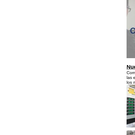
Nue
Como
las 
los 