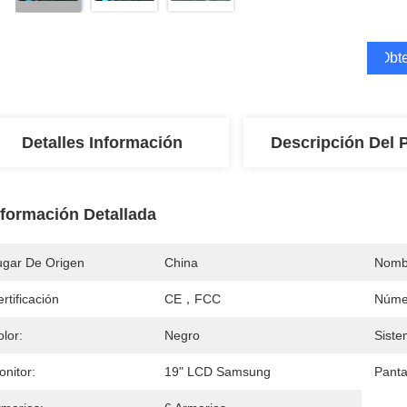
Obte
Detalles Información
Descripción Del 
nformación Detallada
ugar De Origen
China
Nomb
rtificación
CE，FCC
Núme
lor:
Negro
Siste
nitor:
19" LCD Samsung
Pantal