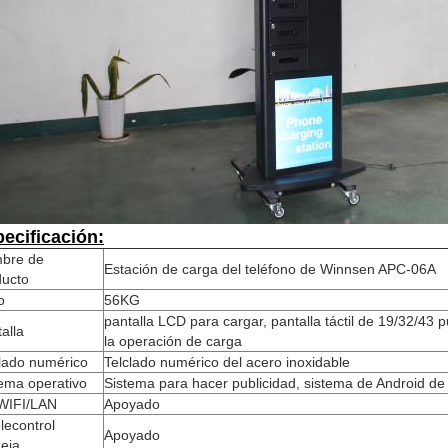
ecificación:
bre de
Estación de carga del teléfono de Winnsen APC-06A
ducto
o
56KG
pantalla LCD para cargar, pantalla táctil de 19/32/43
alla
la operación de carga
clado numérico
Telclado numérico del acero inoxidable
ema operativo
Sistema para hacer publicidad, sistema de Android d
WIFI/LAN
Apoyado
elecontrol
Apoyado
eja