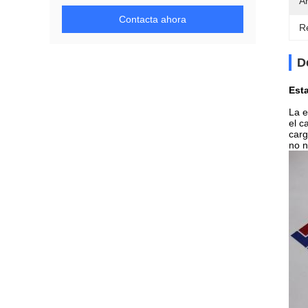
A
Contacta ahora
Re
D
Esta
La e
el c
carg
no n