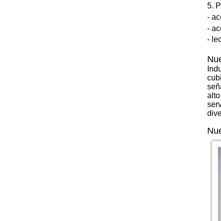
5. 
- a
- a
- le
Nue
Ind
cubi
seña
alto
ser
div
Nue