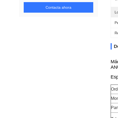
Contacta ahora
L
P
Re
D
Máq
ANU
Esp
Ord
Mon
Pant