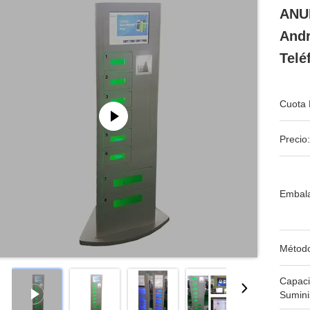
ANUN
Andr
Telé
Cuota 
Precio:
Embala
Métod
Capac
Sumini