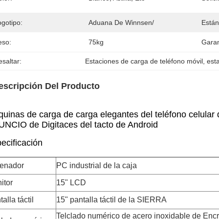
ogotipo:
Aduana De Winnsen/
Están
eso:
75kg
Garan
saltar:
Estaciones de carga de teléfono móvil
, 
est
escripción Del Producto
uinas de carga de carga elegantes del teléfono celular d
NCIO de Digitaces del tacto de Android
ecificación
enador
PC industrial de la caja
itor
15" LCD
alla táctil
15" pantalla táctil de la SIERRA
Telclado numérico de acero inoxidable de Encrp