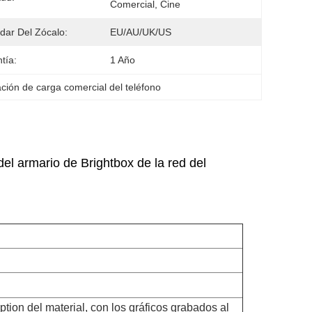
Comercial, Cine
dar Del Zócalo:
EU/AU/UK/US
tía:
1 Año
ación de carga comercial del teléfono
el armario de Brightbox de la red del
tion del material, con los gráficos grabados al