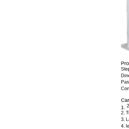
Pro
Ste
Din
Pas
Con
Car
2
1.
2. 
3. 
4. l