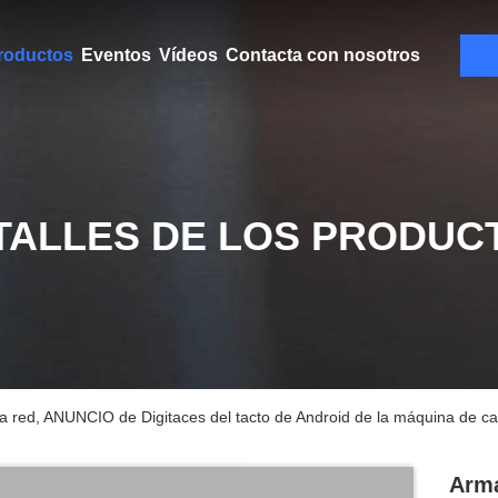
roductos
Eventos
Vídeos
Contacta con nosotros
TALLES DE LOS PRODUC
a red, ANUNCIO de Digitaces del tacto de Android de la máquina de car
Arma