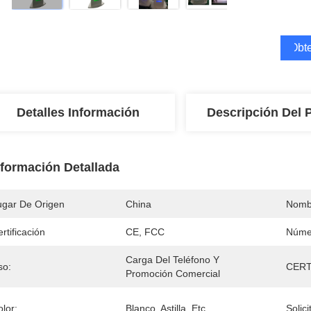
Obte
Detalles Información
Descripción Del 
nformación Detallada
ugar De Origen
China
Nomb
rtificación
CE, FCC
Núme
Carga Del Teléfono Y 
so:
CERT
Promoción Comercial
lor:
Blanco, Astilla, Etc
Solici