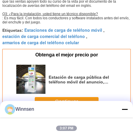
que las ventas apoyen todo su curso de la vida por el documento de la
localización de averías del teléfono del email en inglés.
Q3: ¿Para la instalación, usted tiene un técnico disponible?
: Es muy fácil. Con todos los conductores y software instalados antes del envío,
del enchufe y del juego.
Estaciones de carga de teléfono móvil
Etiquetas:
,
estación de carga comercial del teléfono
,
armarios de carga del teléfono celular
Obtenga el mejor precio por
Estación de carga pública del
teléfono móvil del anuncio,
propósito de carga del anuncio
publicitario de la torre del
teléfono celular
Continuar
Winnsen
Estaciones de carga del teléfono celular
Más
3:07 PM