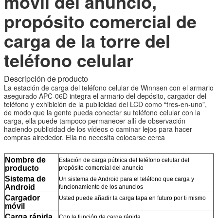
móvil del anuncio,
propósito comercial de
carga de la torre del
teléfono celular
Descripción de producto
La estación de carga del teléfono celular de Winnsen con el armario
asegurado APC-06D integra el armario del depósito, cargador del
teléfono y exhibición de la publicidad del LCD como “tres-en-uno”,
Deja un mensaje
de modo que la gente pueda conectar su teléfono celular con la
carga, ella puede tampoco permanecer allí de observación
¡Te llamaremos pronto!
haciendo publicidad de los vídeos o caminar lejos para hacer
compras alrededor. Ella no necesita colocarse cerca
Nombre de
Estación de carga pública del teléfono celular del
producto
propósito comercial del anuncio
Sistema de
Un sistema de Android para el teléfono que carga y
Android
funcionamiento de los anuncios
Cargador
Usted puede añadir la carga tapa en futuro por ti mismo
móvil
Carga rápida
Con la función de carga rápida