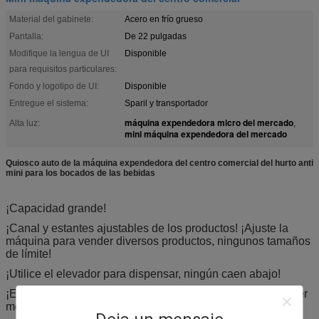
Material del gabinete:
Acero en frío grueso
Pantalla:
De 22 pulgadas
Modifique la lengua de UI
Disponible
para requisitos particulares:
Fondo y logotipo de UI:
Disponible
Entregue el sistema:
Sparil y transportador
máquina expendedora micro del mercado
Alta luz:
,
mini máquina expendedora del mercado
Quiosco auto de la máquina expendedora del centro comercial del hurto anti
mini para los bocados de las bebidas
¡Capacidad grande!
¡Canal y estantes ajustables de los productos! ¡Ajuste la
máquina para vender diversos productos, ningunos tamaños
de límite!
¡Utilice el elevador para dispensar, ningún caen abajo!
¡El telecontrol maneja la máquina dondequiera en cualquier
momento!