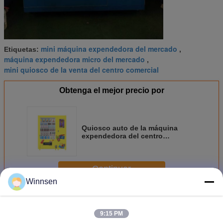
mini máquina expendedora del mercado
Etiquetas:
,
máquina expendedora micro del mercado
,
mini quiosco de la venta del centro comercial
Obtenga el mejor precio por
Quiosco auto de la máquina
expendedora del centro
comercial del hurto anti mini para
los bocados de las bebidas
Continuar
Winnsen
Mini máquina expendedora del centro comercial
Más
9:15 PM