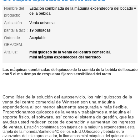
Nombre del
Estación combinada de la máquina expendedora del bocado y
de la bebida
producto:
Aplicación:
Venta universal
pantalla táctil:
19 pulgadas
Orden de
Aceptable
OEM/OEM:
mini quiosco de la venta del centro comercial
Alta luz:
,
mini máquina expendedora del mercado
Las máquinas combinadas del quiosco de la comida de la bebida del bocado
con 5 el ms tiempo de respuesta fijaron sensibilidad del tacto
Como líder de la solución del autoservicio, los mini quioscos de la
venta del centro comercial de Winnsen son una máquina
expendedora al por menor altamente asegurada y más flexible.
Proporcionamos quioscos de la venta y trabajamos a máquina el
soporte físico, el software, así como el sistema de gestión, que las
ayudas usted reducen coste de operación y aumentan los ingresos
de ventas.
Estación combinada con tarjeta de la máquina expendedora
esta
tarjeta de la moneda/Banknote/IC de los E.E.U.U./bocado y bebida euro
avanzados
del microprocesador
, la llamamos mini máquina del quiosco de
la