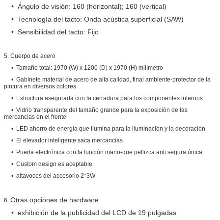
• Ángulo de visión: 160 (horizontal); 160 (vertical)
• Tecnología del tacto: Onda acústica superficial (SAW)
• Sensibilidad del tacto: Fijo
5.
Cuerpo de acero
• Tamaño total: 1970 (W) x 1200 (D) x 1970 (H) milímetro
• Gabinete material de acero de alta calidad, final ambiente-protector de la
pintura en diversos colores
• Estructura asegurada con la cerradura para los componentes internos
Deja un mensaje
• Vidrio transparente del tamaño grande para la exposición de las
mercancías en el frente
¡Te llamaremos pronto!
• LED ahorro de energía que ilumina para la iluminación y la decoración
• El elevador inteligente saca mercancías
• Puerta electrónica con la función mano-que pellizca anti segura única
• Custom design es aceptable
• altavoces del accesorio 2*3W
Otras opciones de hardware
6.
• exhibición de la publicidad del LCD de 19 pulgadas